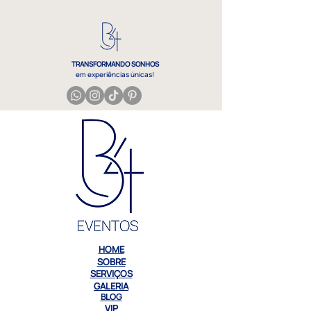
TRANSFORMANDO SONHOS
em experiências únicas!
eventos pré casamento despedida noivado
HOME
SOBRE
SERVIÇOS
GALERIA
BLOG
VIP