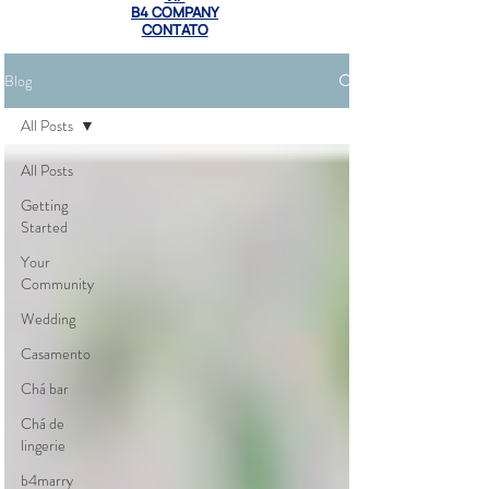
B4 COMPANY
CONTATO
Blog
All Posts
All Posts
Getting
Started
Your
Community
Wedding
Casamento
Chá bar
Chá de
lingerie
b4marry