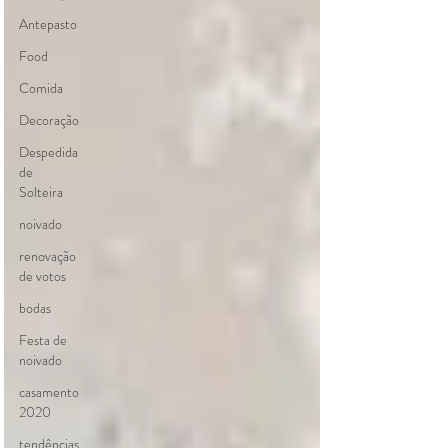
Antepasto
Food
Comida
Decoração
Despedida
de
Solteira
noivado
renovação
de votos
bodas
Festa de
noivado
casamento
2020
tendências