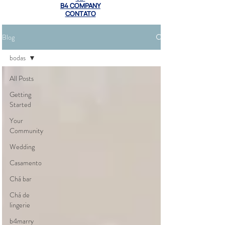
B4 COMPANY
CONTATO
Blog
bodas
All Posts
Getting
Started
Your
Community
Wedding
Casamento
Chá bar
Chá de
lingerie
b4marry