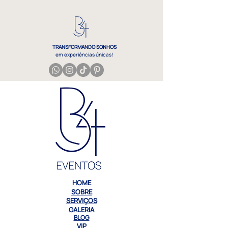
TRANSFORMANDO SONHOS
em experiências únicas!
eventos pré casamento despedida noivado
HOME
SOBRE
SERVIÇOS
GALERIA
BLOG
VIP