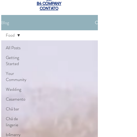
B4 COMPANY
CONTATO
Blog
Food
All Posts
Getting
Started
Your
Community
Wedding
Casamento
Chá bar
Chá de
lingerie
b4marry