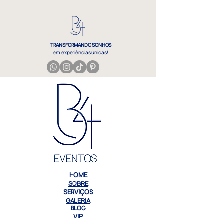
TRANSFORMANDO SONHOS
em experiências únicas!
eventos pré casamento despedida noivado
HOME
SOBRE
SERVIÇOS
GALERIA
BLOG
VIP