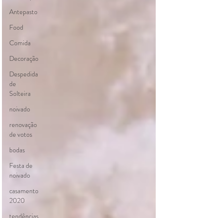
Antepasto
Food
Comida
Decoração
Despedida
de
Solteira
noivado
renovação
de votos
bodas
Festa de
noivado
casamento
2020
tendências