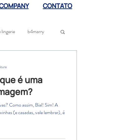
 COMPANY
CONTATO
lingerie
b4marry
ação de votos
bodas
itura
 que é uma
 imagem?
vas? Como assim, Bial! Sim! A
vinhas (e casadas, vale lembrar), é