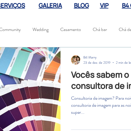
SERVIÇOS
GALERIA
BLOG
VIP
B4
 Community
Wedding
Casamento
Chá bar
Chá de 
Decoração
Despedida de Solteira
noivado
renov
B4 Marry
23 de dez. de 2019
2 min de le
Vocês sabem o
2020
tendências 2020
coronavirus
consultora de
Consultoria de imagem? Para noi
consultoria de imagem para as noi
super...