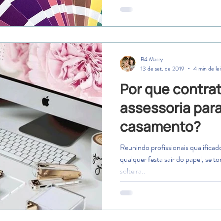
B4 Marry
13 de set. de 2019
4 min de lei
Por que contra
assessoria par
casamento?
Reunindo profissionais qualificado
qualquer festa sair do papel, se t
solteira..