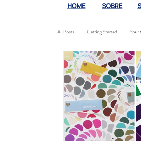
HOME
SOBRE
All Posts
Getting Started
Your
Antepasto
Food
Comida
Festa de noivado
casamento 