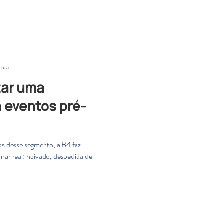
tura
tar uma
a eventos pré-
s desse segmento, a B4 faz
ornar real: noivado, despedida de