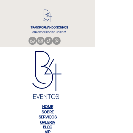
TRANSFORMANDO SONHOS
em experiências únicas!
eventos pré casamento despedida noivado
HOME
SOBRE
SERVIÇOS
GALERIA
BLOG
VIP