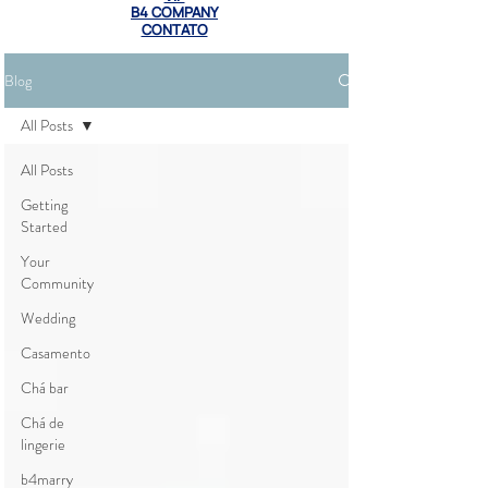
B4 COMPANY
CONTATO
Blog
All Posts
All Posts
Getting
Started
Your
Community
Wedding
Casamento
Chá bar
Chá de
lingerie
b4marry