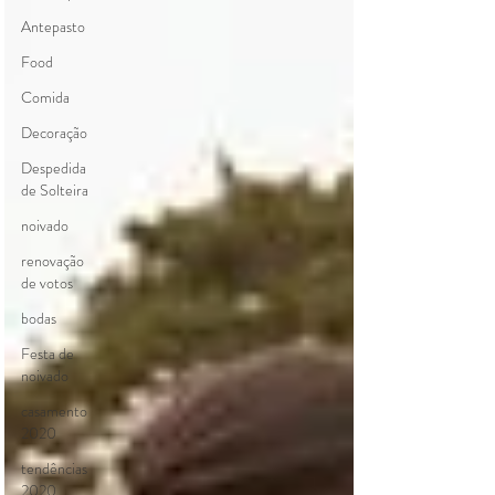
Antepasto
Food
Comida
Decoração
Despedida
de Solteira
noivado
renovação
de votos
bodas
Festa de
noivado
casamento
2020
tendências
2020