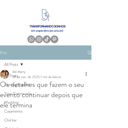
TRANSFORMANDO SONHOS
em experiências únicas!
Post
All Posts
B4 Marry
All Posts
27 de nov. de 2025
1 min de leitura
Os detalhes que fazem o seu
Getting Started
evento continuar depois que
Your Community
Wedding
ele termina
Casamento
Chá bar