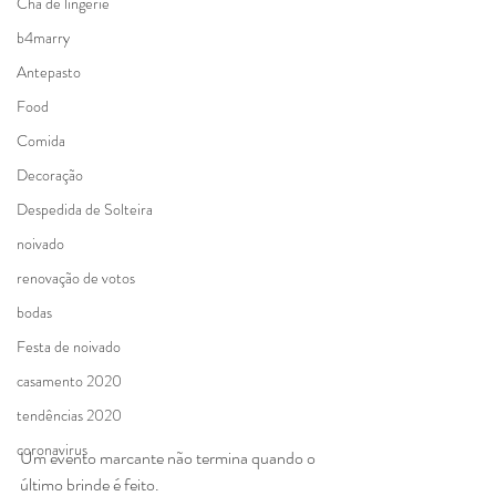
Chá de lingerie
b4marry
Antepasto
Food
Comida
Decoração
Despedida de Solteira
noivado
renovação de votos
bodas
Festa de noivado
casamento 2020
tendências 2020
coronavirus
Um evento marcante não termina quando o 
último brinde é feito.