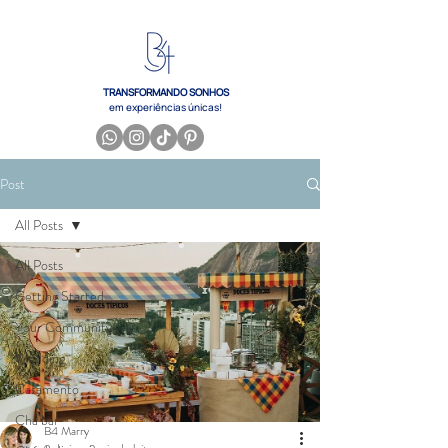
TRANSFORMANDO SONHOS
em experiências únicas!
Post
All Posts
All Posts
Getting Started
Your Community
Wedding
Casamento
Chá bar
B4 Marry