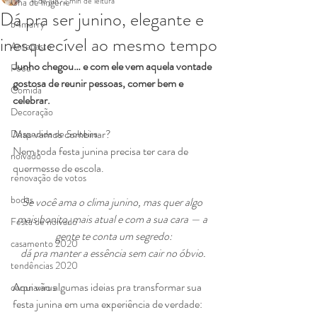
9 de jun.
2 min de leitura
Chá de lingerie
Dá pra ser junino, elegante e
b4marry
inesquecível ao mesmo tempo
Antepasto
Junho chegou… e com ele vem aquela vontade 
Food
gostosa de reunir pessoas, comer bem e 
Comida
celebrar.
Decoração
Mas vamos combinar?
Despedida de Solteira
Nem toda festa junina precisa ter cara de 
noivado
quermesse de escola.
renovação de votos
bodas
Se você ama o clima junino, mas quer algo 
mais bonito, mais atual e com a sua cara — a 
Festa de noivado
gente te conta um segredo:
casamento 2020
dá pra manter a essência sem cair no óbvio.
tendências 2020
Aqui vão algumas ideias pra transformar sua 
coronavirus
festa junina em uma experiência de verdade: